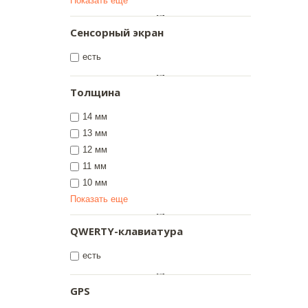
Показать еще
Сенсорный экран
есть
Толщина
14 мм
13 мм
12 мм
11 мм
10 мм
Показать еще
QWERTY-клавиатура
есть
GPS