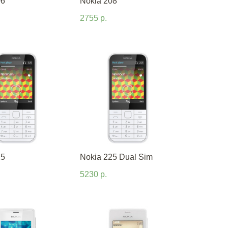
06
Nokia 208
2755 р.
25
Nokia 225 Dual Sim
5230 р.