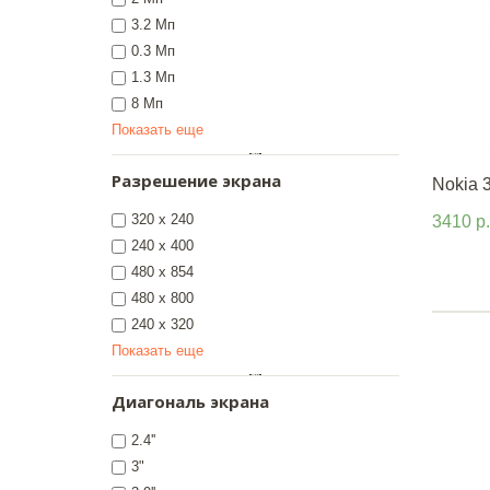
3.2 Мп
0.3 Мп
1.3 Мп
8 Мп
Показать еще
Разрешение экрана
Nokia 
320 x 240
3410 р.
240 x 400
480 x 854
480 x 800
240 x 320
Показать еще
Диагональ экрана
2.4''
3"