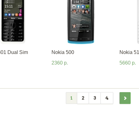
301 Dual Sim
Nokia 500
Nokia 5
2360 р.
5660 р.
1
2
3
4