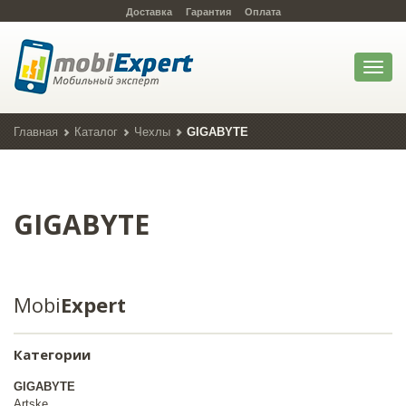
Доставка
Гарантия
Оплата
Toggl
naviga
Главная
Каталог
Чехлы
GIGABYTE
GIGABYTE
Mobi
Expert
Категории
GIGABYTE
Artske