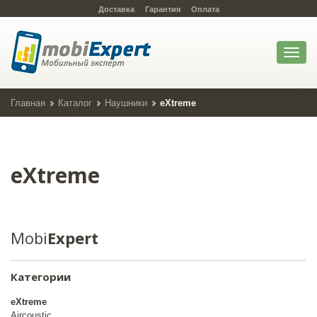
Доставка
Гарантия
Оплата
Toggl
naviga
Главная
Каталог
Наушники
eXtreme
eXtreme
Mobi
Expert
Категории
eXtreme
Aircoustic