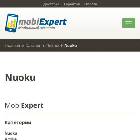
Доставка
Гарантия
Оплата
Toggl
naviga
Главная
Каталог
Чехлы
Nuoku
Nuoku
Mobi
Expert
Категории
Nuoku
Artske